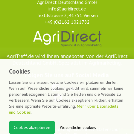
AgriDirect Deutschland GmbH
info@agridirect.de
Textilstrasse 2, 41751 Viersen
+49 (0)2162 1021782
AgriTreff.de wird Ihnen angeboten von der AgriDirect
Deutschland GmbH, Spezialist im Agrimarketing.
Cookies
Folgen Sie uns auf Social Media
Lassen Sie uns wissen, welche Cookies wir platzieren dürfen.
Wenn auf ‘Wesentliche cookies’ geklickt wird, sammeln wir keine
Facebook
personenbezogenen Daten und Sie helfen uns die Website zu
Twitter
verbessern. Wenn Sie auf ‘Cookies akzeptieren’ klicken, erhalten
Sie eine optimale Website-Erfahrung.
Mehr über Datenschutz
und Cookies
.
Cookies akzeptieren
Wesentliche cookies
Sitemap
Kolophon
Haftungsausschluss
Datenschutz