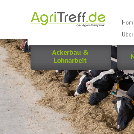
Hom
Über
Ackerbau &
M
Lohnarbeit