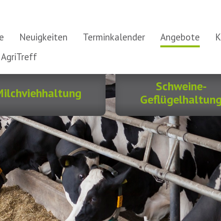
e
Neuigkeiten
Terminkalender
Angebote
K
 AgriTreff
Schweine-
ilchviehhaltung
Geflügelhaltun